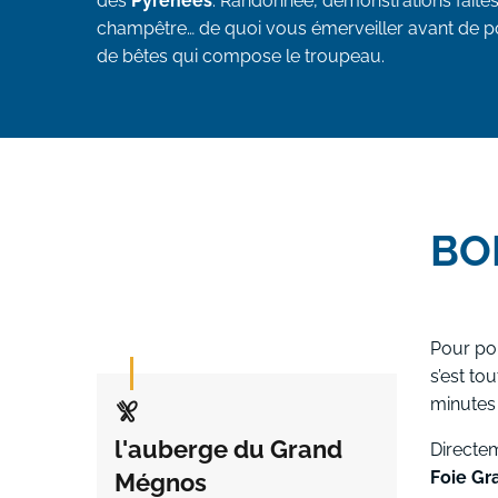
des
Pyrénées
. Randonnée, démonstrations faites
champêtre… de quoi vous émerveiller avant de po
de bêtes qui compose le troupeau.
BO
Pour pou
s’est tou
minutes 
l'auberge du Grand
Directe
Foie Gra
Mégnos