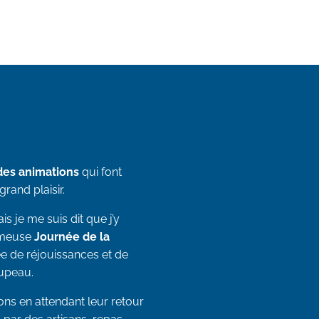
des animations
qui font
rand plaisir.
is je me suis dit que j’y
fameuse
Journée de la
ée de réjouissances et de
oupeau.
tions en attendant leur retour