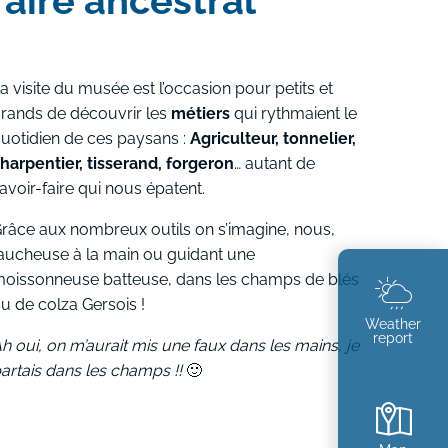
faire ancestral
a visite du musée est l’occasion pour petits et
rands de découvrir les
métiers
qui rythmaient le
uotidien de ces paysans :
Agriculteur, tonnelier,
harpentier, tisserand, forgeron
… autant de
avoir-faire qui nous épatent.
râce aux nombreux outils on s’imagine, nous,
aucheuse à la main ou guidant une
oissonneuse batteuse, dans les champs de blés
u de colza Gersois !
Weather
report
h oui, on m’aurait mis une faux dans les mains, je
artais dans les champs !!
🙂