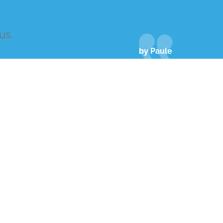
us.
by Paule