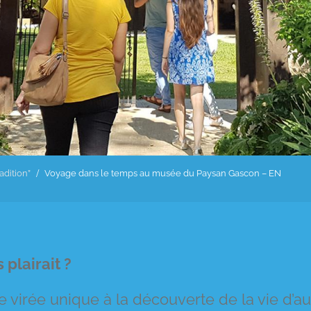
adition”
Voyage dans le temps au musée du Paysan Gascon – EN
plairait ?
rée unique à la découverte de la vie d’aut