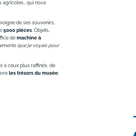
es agricoles… qui nous
moigne de ses souvenirs,
de
5000 pièces
. Objets,
ffice de
machine à
vêtements que je voyais pour
 à ceux plus raffinés, de
lore
les trésors du musée
,