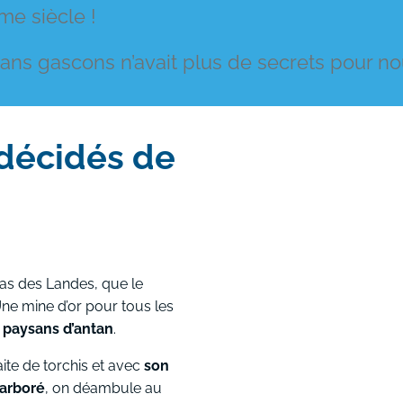
e siècle !
aysans gascons n’avait plus de secrets pour no
 décidés de
pas des Landes, que le
ne mine d’or pour tous les
s
paysans d’antan
.
faite de torchis et avec
son
 arboré
, on déambule au