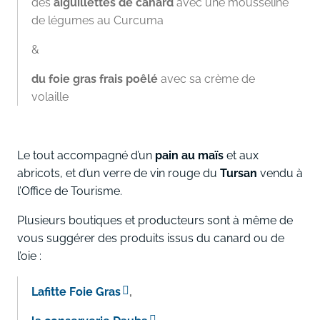
des
aiguillettes de canard
avec une mousseline
de légumes au Curcuma
&
du foie gras frais poêlé
avec sa crème de
volaille
Le tout accompagné d’un
pain au maïs
et aux
abricots, et d’un verre de vin rouge du
Tursan
vendu à
l’Office de Tourisme.
Plusieurs boutiques et producteurs sont à même de
vous suggérer des produits issus du canard ou de
l’oie :
Lafitte Foie Gras
,