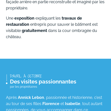
façade arrière en partie reconstruite et imaginé par les
propriétaire.
Une
exposition
expliquant les
travaux de
restauration
entrepris pour sauver le bâtiment est
visitable
gratuitement
dans la cour ombragée du
château.
D'AVRIL À OCTOBRE
Des visites passionnantes
par les propriétaires
Après
Annick Lebon
, passionnée et historienne, c’est
au tour de ses filles
Florence
et
Isabelle
, tout autant
passionnées, de vous accompagner dans ce