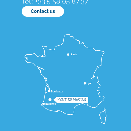
Tél : +33 5 58 05 87 37
Contact us
Paris
Lyon
Bordeaux
MONT-DE-MARSAN
Bayonne