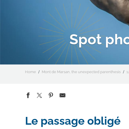
Spot pho
Home
Mont de Marsan, the unexpected parenthesis
1
Le passage obligé