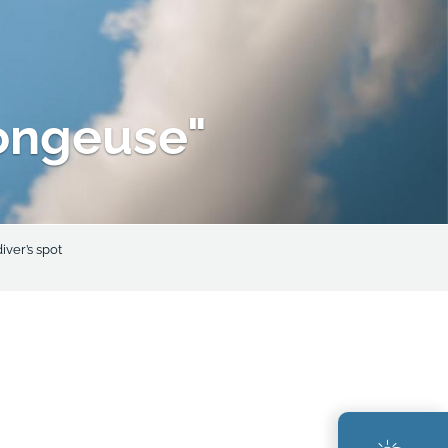
longeuse"
iver’s spot