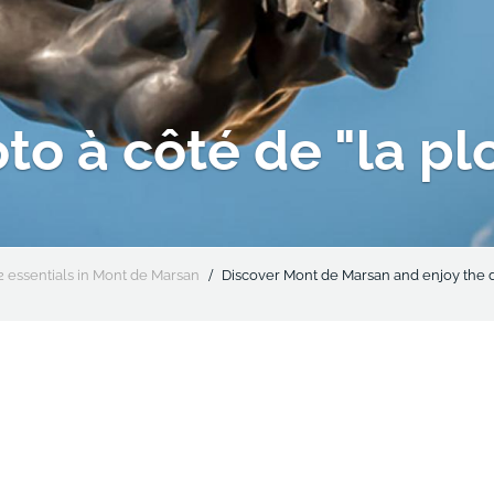
to à côté de "la p
2 essentials in Mont de Marsan
Discover Mont de Marsan and enjoy the d