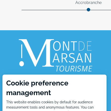
Accrobranche
Cookie preference
1, place Charles de Gaulle
management
40000 Mont de Marsan
This website enables cookies by default for audience
Tél : +33 5 58 05 87 37
measurement tools and anonymous features. You can