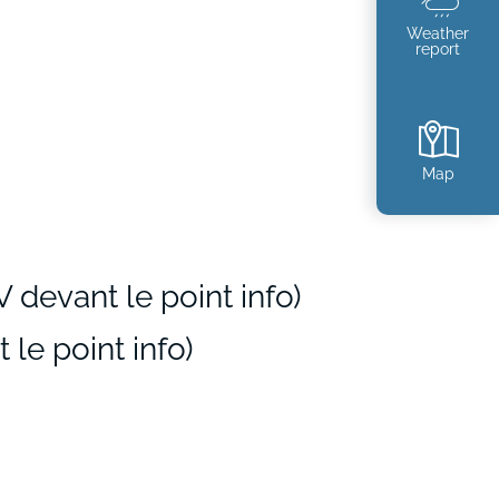
Weather
report
Map
V devant le point info)
le point info)