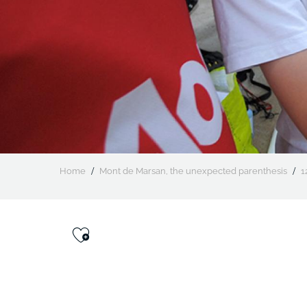
Home
Mont de Marsan, the unexpected parenthesis
1
Ajouter aux favoris