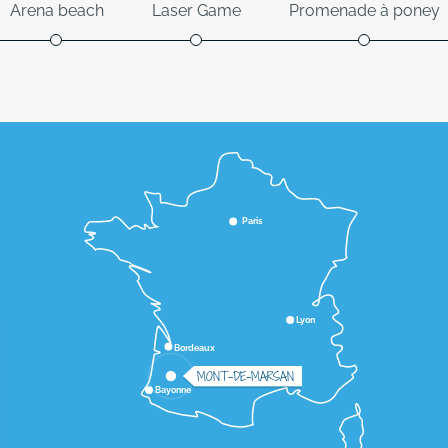
Arena beach
Laser Game
Promenade à poney
Paris
Lyon
Bordeaux
MONT-DE-MARSAN
Bayonne