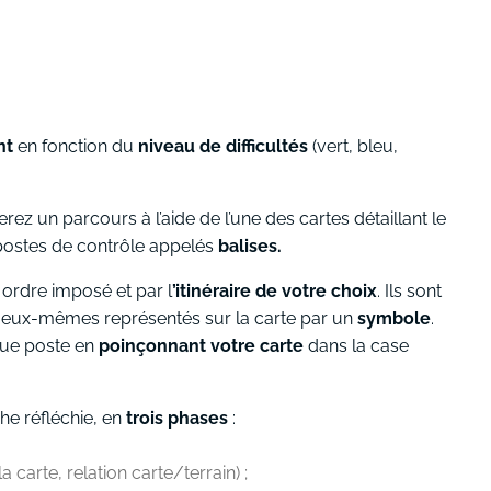
nt
en fonction du
niveau de difficultés
(vert, bleu,
erez un parcours à l’aide de l’une des cartes détaillant le
s postes de contrôle appelés
balises.
ordre imposé et par l
’itinéraire de votre choix
. Ils sont
n, eux-mêmes représentés sur la carte par un
symbole
.
que poste en
poinçonnant votre carte
dans la case
he réfléchie, en
trois phases
:
a carte, relation carte/terrain) ;